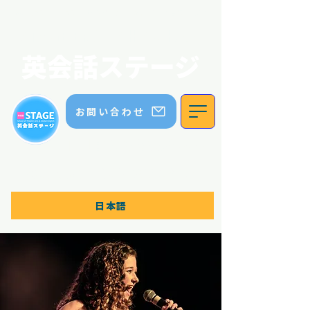
英会話ステージ｜ステージイングリッシュスクール｜五色園｜日進市
STAGE ENGLISH SCHOOL
英会話ステージ
お問い合わせ
TEL:
070 8336 5552
体験レッスン・無料相談はこちら！
日本語