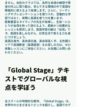
ません。当校のクラスでは、自然な会話の練習や発
音の向上に取り組み、安心できる環境の中で英語を
積極的に使えるよう指導します。さらに、リーディ
ングやプレゼンテーションを取り入れ、受動的な学
習ではなく、実際に英語を使う力を養います。
経験豊富なネイティブの先生が指導し、生徒一人ひ
とりが自信を持って話せるよう、柔軟かつ効果的な
レッスンを提供します。英語学習の鍵は「自信」で
す。英語を楽しみながら、日常生活で使える力を身
につけましょう。
英語日進市、英会話日進、英会話長く手、五色園エ
リアで英語教室（英語居室）をお探しの方は、ぜひ
体験レッスンにご参加ください。お気軽にお問い合
わせください。
「Global Stage」テキ
ストでグローバルな視
点を学ぼう
当スクールの特徴的な教材、「Global Stage」は、
世界中のさまざまなトピックを紹介し、英語でのデ