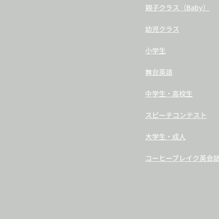
親子クラス（Baby）
幼児クラス
小学生
舞台英語
中学生・高校生
スピーチコンテスト
大学生・成人
コーヒーブレイク英会