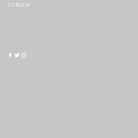
３丁目1110
Instagram Eikaiwastage
www.facebook.com/eikaiwastag
e