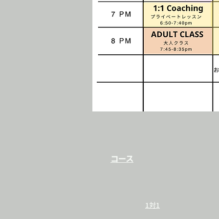
コース
1対1