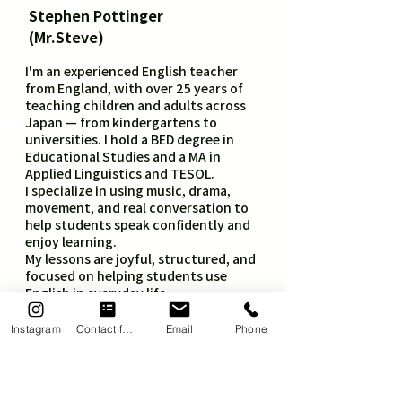
Stephen Pottinger
(Mr.Steve)
I'm an experienced English teacher
from England, with over 25 years of
teaching children and adults across
Japan — from kindergartens to
universities. I hold a BED degree in
Educational Studies and a MA in
Applied Linguistics and TESOL.
I specialize in using music, drama,
movement, and real conversation to
help students speak confidently and
enjoy learning.
My lessons are joyful, structured, and
focused on helping students use
English in everyday life.
At Eikaiwa Stage, we believe English
should feel like play — and lead to real
Instagram
Contact form
Email
Phone
growth. I hope to meet you and your
child soon!