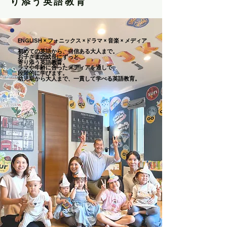
り添う英語教育
ENGLISH × フォニックス ×ドラマ × 音楽 × メディア
ENGLISH × フォニックス ×ドラマ × 音楽 × メディア
初めての英語から、自信ある大人まで。
初めての英語から、自信ある大人まで。
お子さまの成長にずっと
お子さまの成長にずっと
寄り添う英語教育。
寄り添う英語教育。
ラマや年齢に合ったメディアを通して、
ラマや年齢に合ったメディアを通して、
段階的に学びます。
段階的に学びます。
幼児期から大人まで、一貫して学べる英語教育。
幼児期から大人まで、一貫して学べる英語教育。